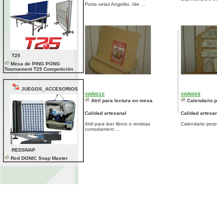
Porta velas Angelito. Ide ...
T25
Mesa de PING PONG
Tournament T25 Competición
JUEGOS_ACCESORIOS
VARI010
VARI009
Atril para lectura en mesa
Calendario 
Calidad artesanal
Calidad artesa
Atril para leer libros o revistas
Calendario perpe
comodament ...
REDSNAP
Red DONIC Snap Master