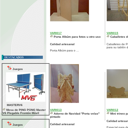
VARI017
VARI015
Porta Albúm para fotos u otro uso
Caballetes d
Calidad artesanal
Caballetes de Pi
para su tablón d
Porta Albúm para o ...
DESTACADOS
Juegos
MASTERV6
Mesa de PING PONG Master
VARI013
VARI012
V6 Plegable Frontón Móvil
Adorno de Navidad ''Porta velas''
Mini trineo 
pintado
Calidad artesa
Calidad artesanal
Juegos
Especial para de