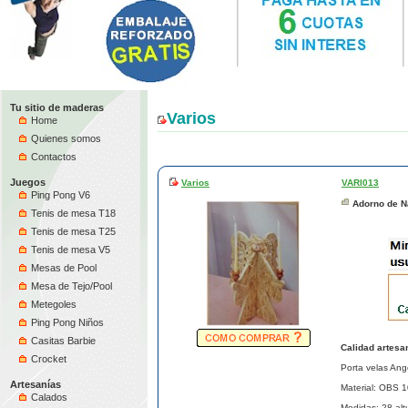
Tu sitio de maderas
Varios
Home
Quienes somos
Contactos
Juegos
Varios
VARI013
Ping Pong V6
Adorno de Na
Tenis de mesa T18
Tenis de mesa T25
Tenis de mesa V5
Mesas de Pool
Mesa de Tejo/Pool
Metegoles
Ping Pong Niños
Casitas Barbie
Calidad artesa
Crocket
Porta velas Ang
Artesanías
Material: OBS 1
Calados
Medidas: 28 alt